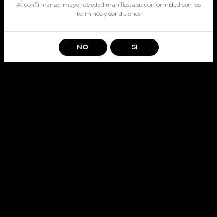
Al confirmar ser mayor de edad manifiesta su conformidad con los
términos y condiciones
NO
SI
ABSOLUT MANDRIN 40
SKU: 118
ABSOLUT
Stock por sucursal
Agotado.
$ 14.490
CANTIDAD
Encargar