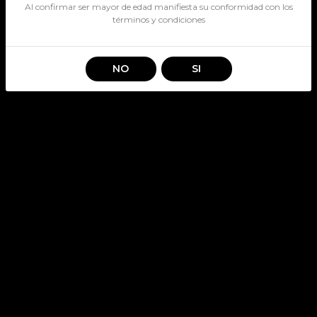
Al confirmar ser mayor de edad manifiesta su conformidad con los
términos y condiciones
NO
SI
ALOE VERA FRUTILLA
500CC
SKU: 3121
OYE
Stock por sucursal
Pocas Unidades.
$ 1.390
CANTIDAD