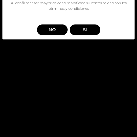
Al confirmar ser mayor de edad manifiesta su conformidad con los
términos y condiciones
NO
SI
AMARULA 17° 750CC
SKU: 134
AMARULA
Stock por sucursal
Pocas Unidades.
$ 18.490
CANTIDAD
Agregar al carro