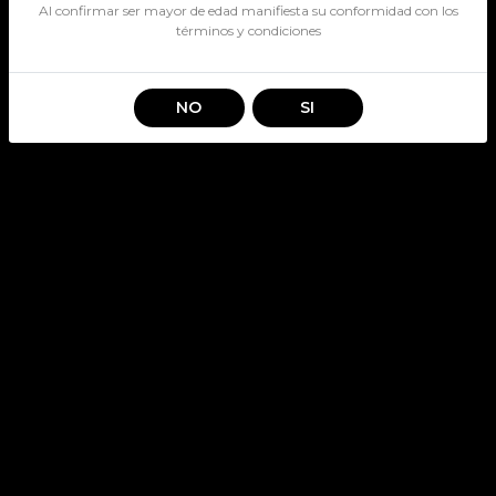
Al confirmar ser mayor de edad manifiesta su conformidad con los
términos y condiciones
NO
SI
BULLE IT BOURBON
SKU: 4201
Stock por sucursal
Pocas Unidades.
$ 28.990
CANTIDAD
Agregar al carro