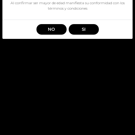
Al confirmar ser mayor de edad manifiesta su conformidad con los
términos y condiciones
NO
SI
CACHANTUN MAS CITRUS
1600CC
SKU: 322
CACHANTUN MAS
Stock por sucursal
Disponible
$ 1.700
CANTIDAD