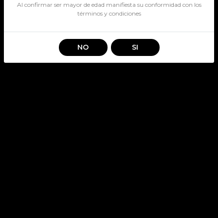
Al confirmar ser mayor de edad manifiesta su conformidad con los
términos y condiciones
NO
SI
CASILLERO DEL DIABLO
MERLOT
SKU: 499
CASILLERO DEL DIABLO
Stock por sucursal
Disponible
Normal $ 5.990
Por compras sobre 2 unidades
$ 4.995
CANTIDAD