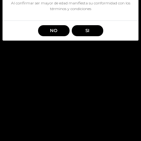
Al confirmar ser mayor de edad manifiesta su conformidad con los
términos y condiciones
NO
SI
CASILLERO DEL DIABLO
RES.ESP MERLOT
SKU: 3836
CASILLERO DEL DIABLO
Stock por sucursal
Pocas Unidades.
$ 7.990
CANTIDAD