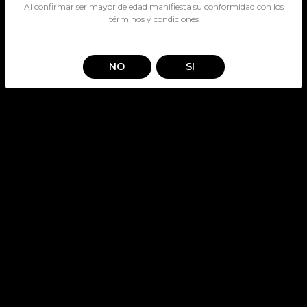
Al confirmar ser mayor de edad manifiesta su conformidad con los
términos y condiciones
NO
SI
CELEBRITY BERRIES 355CC
SKU: 3544
CELEBRITY
Stock por sucursal
Agotado.
$ 1.300
CANTIDAD
Encargar