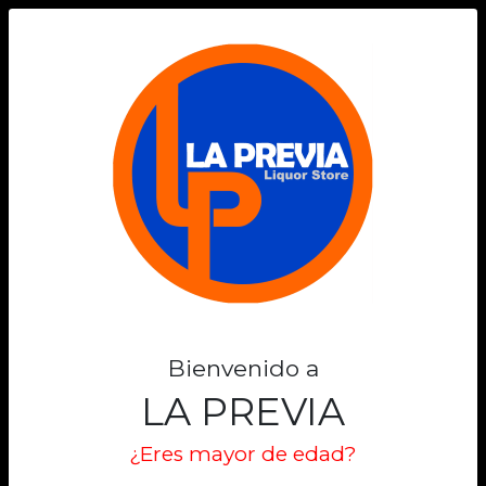
0
Bienvenido a
LA PREVIA
¿Eres mayor de edad?