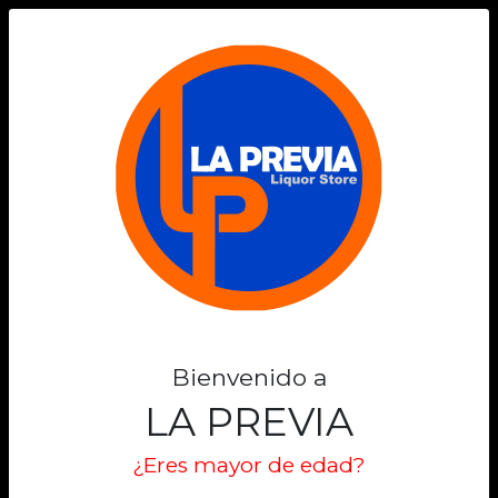
0
Bienvenido a
LA PREVIA
¿Eres mayor de edad?