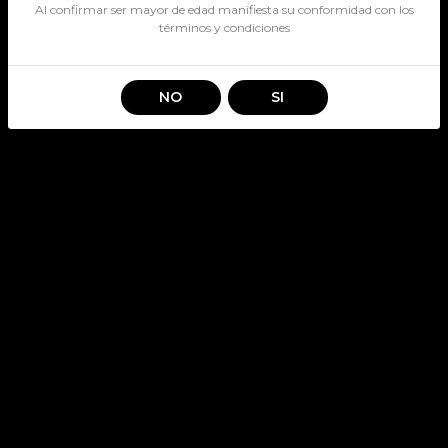
Al confirmar ser mayor de edad manifiesta su conformidad con los
términos y condiciones
NO
SI
DALBOSCO GRAN RESERVA
SYRAH
SKU: 3415
DALBOSCO
Stock por sucursal
Pocas Unidades.
$ 9.990
CANTIDAD