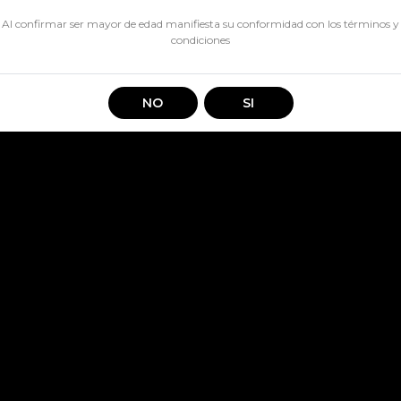
CANTIDAD
Al confirmar ser mayor de edad manifiesta su conformidad con los
términos y
condiciones
Vino Don Zata Carmenere
NO
SI
Compartir en: