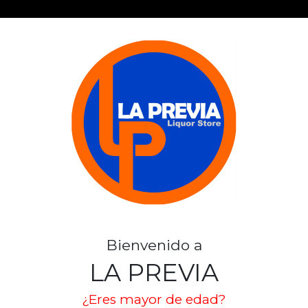
DON ZATA C
SKU: 3661
DON ZATA
Stock por sucursal
Bienvenido a
Agotado.
LA PREVIA
$ 9.990
¿Eres mayor de edad?