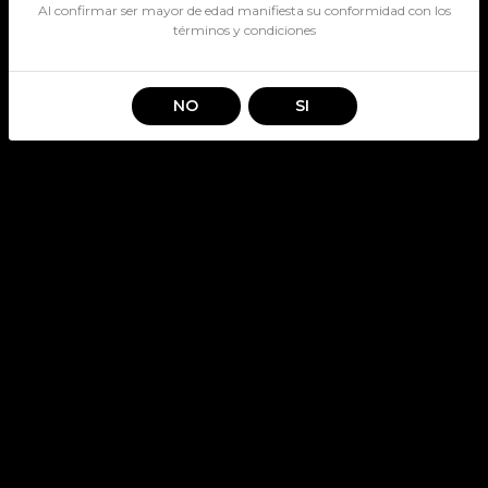
Al confirmar ser mayor de edad manifiesta su conformidad con los
términos y condiciones
NO
SI
FENTIMANS LIGHT TONIC
WATER 200CC
SKU: 3624
FENTIMANS
Stock por sucursal
Disponible
$ 2.000
CANTIDAD