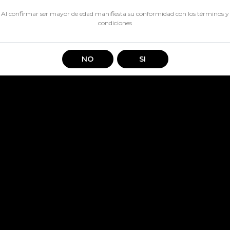
CANTIDAD
Al confirmar ser mayor de edad manifiesta su conformidad con los
términos y
condiciones
Es la primera ginebra destilad
le otorgan una gran versatilid
NO
SI
verdadero color sabor y dulzo
Compartir en: