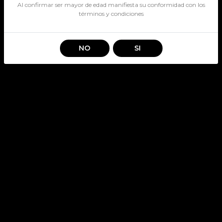
Al confirmar ser mayor de edad manifiesta su conformidad con los
términos y condiciones
NO
SI
GIN HENDRICKS 700CC
SKU: 3284
HENDRICKS
Stock por sucursal
Pocas Unidades.
Antes
$ 33.390
Ahora $ 29.990
CANTIDAD