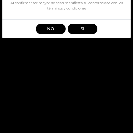
Al confirmar ser mayor de edad manifiesta su conformidad con los
términos y condiciones
NO
SI
HORCON QUEMADO SOUR
645CC
SKU: 3399
HORCON QUEMADO
Stock por sucursal
Pocas Unidades.
$ 6.590
CANTIDAD