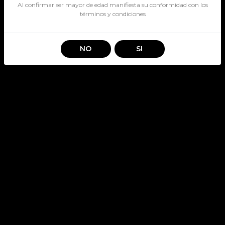
Al confirmar ser mayor de edad manifiesta su conformidad con los
términos y condiciones
NO
SI
JACK DANIELS HONEY
700CC
SKU: 2301
Stock por sucursal
Disponible
$ 31.490
CANTIDAD