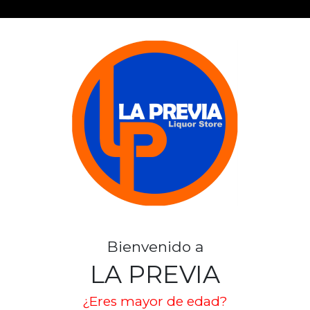
LAS MULAS S.
-20%
SKU: 1926
LAS MULAS
Stock por sucursal
Bienvenido a
Pocas Unidades.
LA PREVIA
Normal $ 8.490
¿Eres mayor de edad?
Por compras sobre 2 unidades