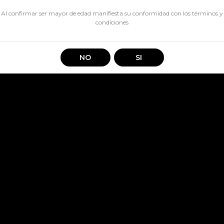
$ 6.740
Al confirmar ser mayor de edad manifiesta su conformidad con los
términos y
condiciones
CANTIDAD
NO
SI
Las Mulas Vino Org Sauv Blan
Compartir en: