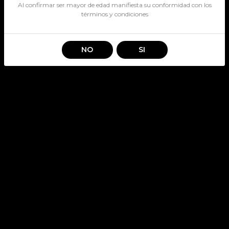
Al confirmar ser mayor de edad manifiesta su conformidad con los
términos y condiciones
NO
SI
LATE HARVEST CONCHA Y
TORO 375CC
SKU: 2346
LATE HARVEST
Stock por sucursal
Pocas Unidades.
$ 4.390
CANTIDAD