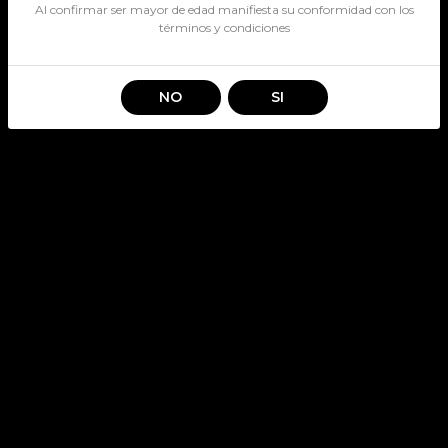
Al confirmar ser mayor de edad manifiesta su conformidad con los
términos y condiciones
NO
SI
LUCKY COMPACT CLICK 20
SKU: 3580
Stock por sucursal
Disponible
$ 5.400
CANTIDAD
Agregar al carro
Lucky Compact Click 20