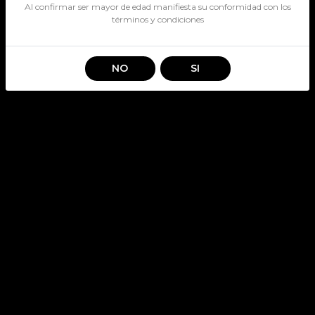
Al confirmar ser mayor de edad manifiesta su conformidad con los
términos y condiciones
NO
SI
MEDALLA REAL RESERVA
MERLOT
SKU: 2770
MEDALLA REAL
Stock por sucursal
Pocas Unidades.
$ 5.190
CANTIDAD