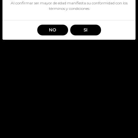
Al confirmar ser mayor de edad manifiesta su conformidad con los
términos y condiciones
NO
SI
MISIONES LATE HARVEST
750CC
SKU: 3645
Stock por sucursal
Disponible
$ 5.390
CANTIDAD