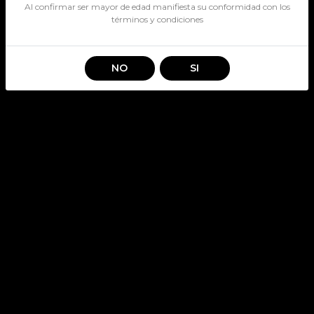
Al confirmar ser mayor de edad manifiesta su conformidad con los
términos y condiciones
NO
SI
MONTE FRAILE ESPECIAL
37,5°
SKU: 2911
Stock por sucursal
Pocas Unidades.
$ 22.990