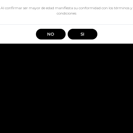
CANTIDAD
Al confirmar ser mayor de edad manifiesta su conformidad con los
términos y
condiciones
Espumante Opera Gold Mosc
NO
SI
Compartir en: