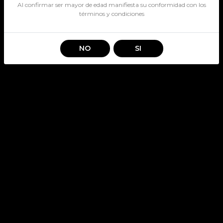
Al confirmar ser mayor de edad manifiesta su conformidad con los
términos y condiciones
NO
SI
OPERA LOVE
BLACKBERRIES 750CC
SKU: 3465
OPERA
Stock por sucursal
Pocas Unidades.
$ 5.990
CANTIDAD