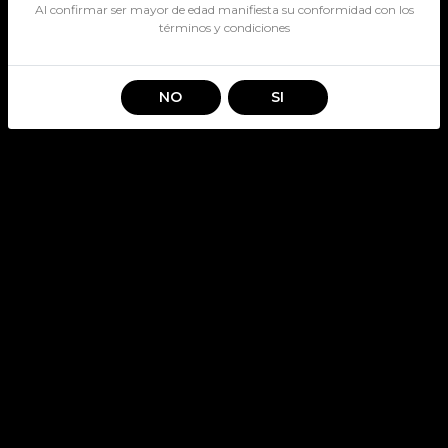
Al confirmar ser mayor de edad manifiesta su conformidad con los
términos y condiciones
NO
SI
PACK BALLANTINES FINES
750CC + JUEGO JENGA
SKU: 4697
BALLANTINES
Stock por sucursal
Pocas Unidades.
$ 12.990
CANTIDAD