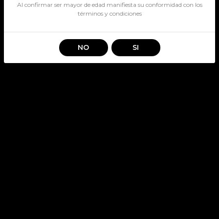
Al confirmar ser mayor de edad manifiesta su conformidad con los
términos y condiciones
NO
SI
PACK TERREMOTO SANTA
MAGDALENA 5LT
SKU: 8144
Stock por sucursal
Pocas Unidades.
$ 13.490
CANTIDAD
Agregar al carro