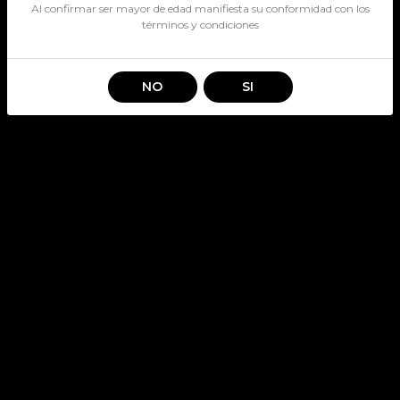
Al confirmar ser mayor de edad manifiesta su conformidad con los
términos y condiciones
NO
SI
PALL MALL AZUL 20
SKU: 467
Stock por sucursal
Disponible
$ 4.700
CANTIDAD
Agregar al carro
Pall Mall Azul 20