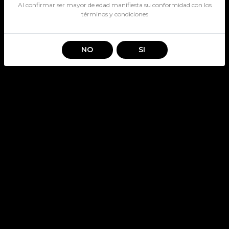
Al confirmar ser mayor de edad manifiesta su conformidad con los
términos y condiciones
NO
SI
PATAGONIA HOPPY LATA
470CC
SKU: 3280
Stock por sucursal
Disponible
$ 1.300
CANTIDAD