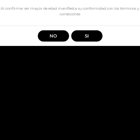
CANTIDAD
Al confirmar ser mayor de edad manifiesta su conformidad con los
términos y
condiciones
Disfruta y refresca tus días co
una cerveza lager refrescante
NO
SI
tradición cervecera chilena de
Compartir en: