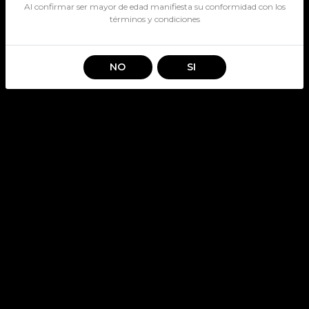
Al confirmar ser mayor de edad manifiesta su conformidad con los
términos y condiciones
NO
SI
PK ICEBERG BLUE X 4
BOTELLIN 275CCCC
SKU: 1612998150463
ICEBERG
Stock por sucursal
Pocas Unidades.
$ 3.990
CANTIDAD