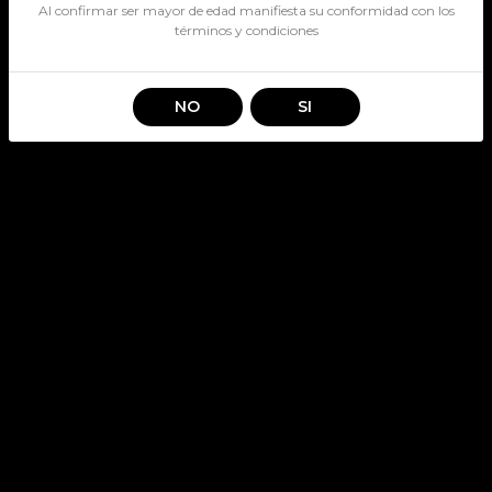
Al confirmar ser mayor de edad manifiesta su conformidad con los
términos y condiciones
NO
SI
PK MISTRAL ICE MAQUI
GRANADA X 4 BOTELLIN
SKU: 961
Stock por sucursal
Disponible
Antes
$ 6.490
Ahora $ 5.600