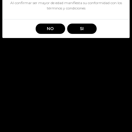
Al confirmar ser mayor de edad manifiesta su conformidad con los
términos y condiciones
NO
SI
PK MODELO ESPECIAL X 4
BOTELLIN
SKU: 3106
MODRLO
Stock por sucursal
Disponible
$ 6.390
CANTIDAD