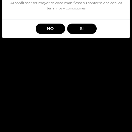
Al confirmar ser mayor de edad manifiesta su conformidad con los
términos y condiciones
NO
SI
RED BULL NORMAL 355CC
SKU: 1961
Stock por sucursal
Disponible
$ 2.400
CANTIDAD