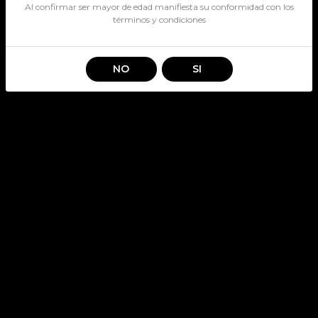
Al confirmar ser mayor de edad manifiesta su conformidad con los
términos y condiciones
NO
SI
SCORE MOJITO 500CC
SKU: 3435
SCORE
Stock por sucursal
Pocas Unidades.
$ 1.300
CANTIDAD
Agregar al carro