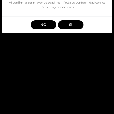
Al confirmar ser mayor de edad manifiesta su conformidad con los
términos y condiciones
NO
SI
SENSUS BRUT
SKU: 2046
SENSUS
Stock por sucursal
Pocas Unidades.
$ 5.790
CANTIDAD
Agregar al carro