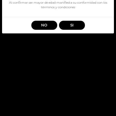
Al confirmar ser mayor de edad manifiesta su conformidad con los
términos y condiciones
NO
SI
SENSUS DEMI SEC
SKU: 2542
SENSUS
Stock por sucursal
Pocas Unidades.
$ 5.790
CANTIDAD
Agregar al carro