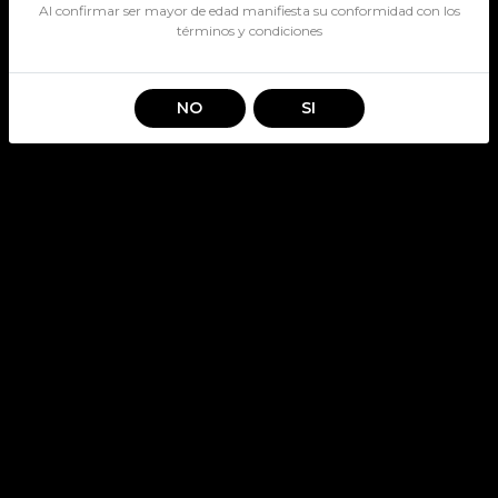
Al confirmar ser mayor de edad manifiesta su conformidad con los
términos y condiciones
NO
SI
SPRITE DES 3000CC
SKU: 213
SPRITE
Stock por sucursal
Disponible
$ 3.400
CANTIDAD
Agregar al carro