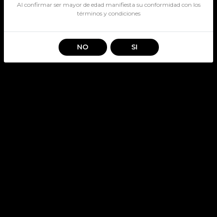
Al confirmar ser mayor de edad manifiesta su conformidad con los
términos y condiciones
NO
SI
TABALI G RESERVA C/S
SKU: 2789
TABALI
Stock por sucursal
Pocas Unidades.
$ 9.490
CANTIDAD
Agregar al carro