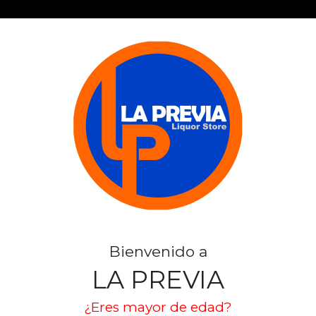
TENNESIE ME
SKU: 3263
Stock por sucursal
Pocas Unidades.
Bienvenido a
$ 9.490
LA PREVIA
CANTIDAD
¿Eres mayor de edad?