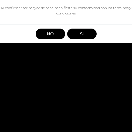
Al confirmar ser mayor de edad manifiesta su conformidad con los
términos y
condiciones
Tennesie Menta
Compartir en:
NO
SI