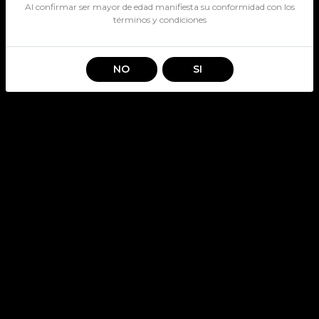
Al confirmar ser mayor de edad manifiesta su conformidad con los
términos y condiciones
NO
SI
VASOS TRANSPARENTES
SKU: 1841
Stock por sucursal
Disponible
$ 100
CANTIDAD
Agregar al carro
Vasos plasticos para fiestas, cumpleaños, cotillon y todo tipo