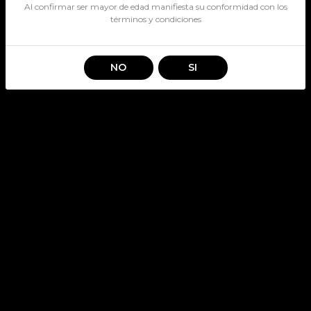
Al confirmar ser mayor de edad manifiesta su conformidad con los
términos y condiciones
NO
SI
VIONELLI ROSE 750CC
SKU: 3422
VIONELLI
Stock por sucursal
Agotado.
$ 7.990
CANTIDAD
Encargar