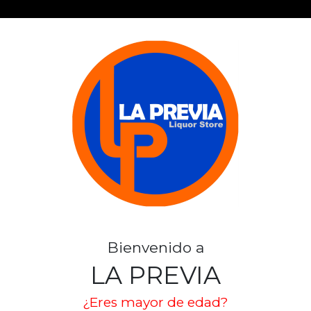
WATTS PIÑA 
SKU: 331
WATTS
Stock por sucursal
Bienvenido a
Pocas Unidades.
LA PREVIA
$ 2.100
¿Eres mayor de edad?