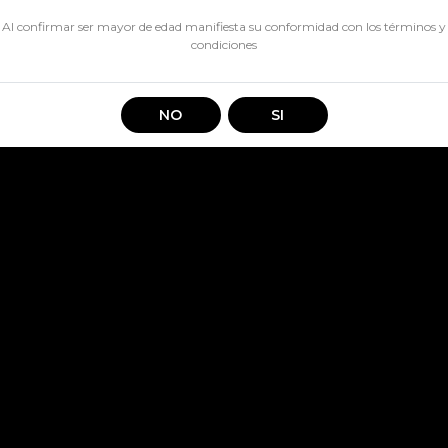
CANTIDAD
Al confirmar ser mayor de edad manifiesta su conformidad con los
términos y
condiciones
Jugo Watts Nectar Piña 1.5 Lt
NO
SI
Compartir en: