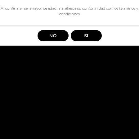
Al confirmar ser mayor de edad manifiesta su conformidad con los
términos y
condiciones
NO
SI
Información
Servicio Al Cliente
Contáctanos
Nosotros
Terminos y condiciones
+56979796776
Nuestras tiendas
Políticas de devolución
contacto@laprevials.cl
Destacados
Contacto
Balmaceda 3483, La Seren