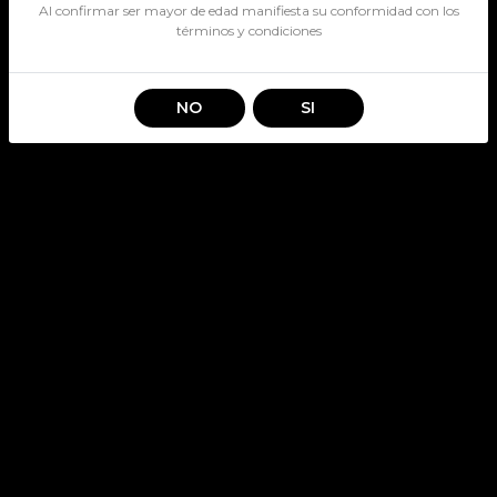
Al confirmar ser mayor de edad manifiesta su conformidad con los
términos y condiciones
NO
SI
Información
Nosotros
Nuestras tiendas
Destacados
Servicio Al Cliente
Terminos y condiciones
Políticas de devolución
Contacto