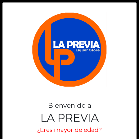
0
COINTREAU
Filtros
Filtrar
Lo sentimos
No encontramos el producto que estas
Bienvenido a
buscando
LA PREVIA
Volver al inicio
¿Eres mayor de edad?