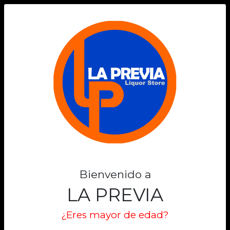
0
DON LUIS
Filtros
Filtrar
Lo sentimos
No encontramos el producto que estas
Bienvenido a
buscando
LA PREVIA
Volver al inicio
¿Eres mayor de edad?