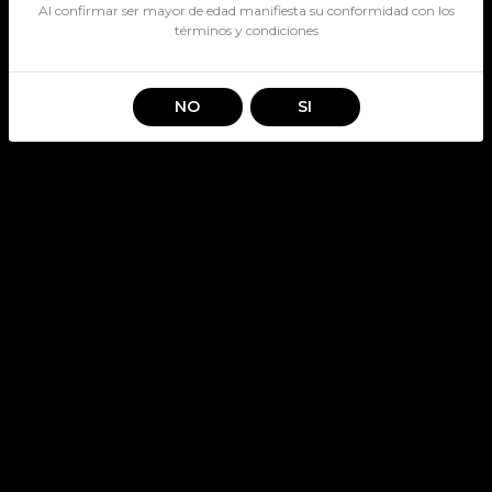
Al confirmar ser mayor de edad manifiesta su conformidad con los
términos y condiciones
NO
SI
Información
Nosotros
Nuestras tiendas
Destacados
Servicio Al Cliente
Terminos y condiciones
Políticas de devolución
Contacto