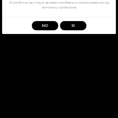
Al confirmar ser mayor de edad manifiesta su conformidad con los
términos y condiciones
NO
SI
Información
Nosotros
Nuestras tiendas
Destacados
Servicio Al Cliente
Terminos y condiciones
Políticas de devolución
Contacto