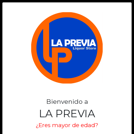
0
GATO
Filtros
Filtrar
Lo sentimos
No encontramos el producto que estas
Bienvenido a
buscando
LA PREVIA
Volver al inicio
¿Eres mayor de edad?