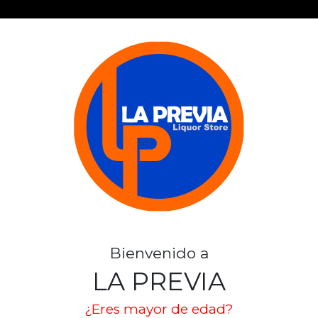
 120
 de 9
Bienvenido a
LA PREVIA
¿Eres mayor de edad?