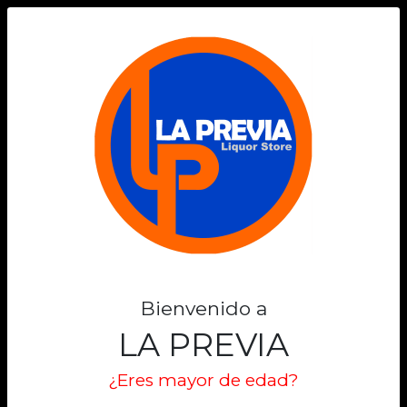
0
LUMA
Filtros
Filtrar
Lo sentimos
No encontramos el producto que estas
Bienvenido a
buscando
LA PREVIA
Volver al inicio
¿Eres mayor de edad?