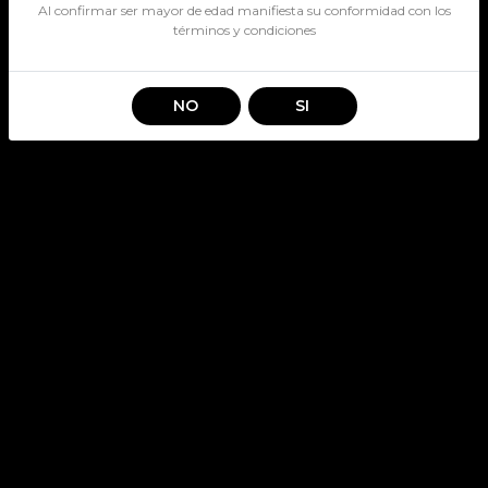
Al confirmar ser mayor de edad manifiesta su conformidad con los
términos y condiciones
NO
SI
Información
Nosotros
Nuestras tiendas
Destacados
Servicio Al Cliente
Terminos y condiciones
Políticas de devolución
Contacto