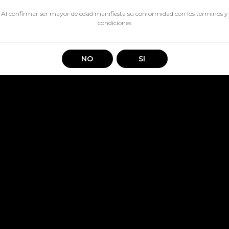
TA
Al confirmar ser mayor de edad manifiesta su conformidad con los
términos y
 Gemita
condiciones
NO
SI
Información
Servicio Al Cliente
Contáctanos
Nosotros
Terminos y condiciones
+56979796776
Nuestras tiendas
Políticas de devolución
contacto@laprevials.cl
Destacados
Contacto
Balmaceda 3483, La Seren